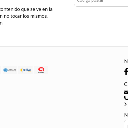
 contenido que se ve en la
en no tocar los mismos.
cm
N
C
N