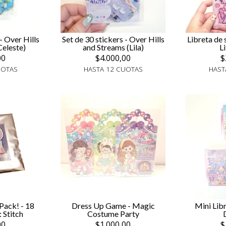
- Over Hills
Set de 30 stickers - Over Hills
Libreta de 
Celeste)
and Streams (Lila)
L
00
$4.000,00
$
UOTAS
HASTA 12 CUOTAS
HAST
Pack! - 18
Dress Up Game - Magic
Mini Libr
 Stitch
Costume Party
00
$1.000,00
$