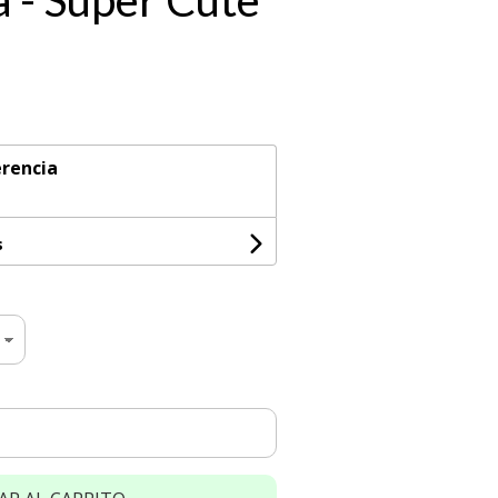
a - Super Cute
rencia
s