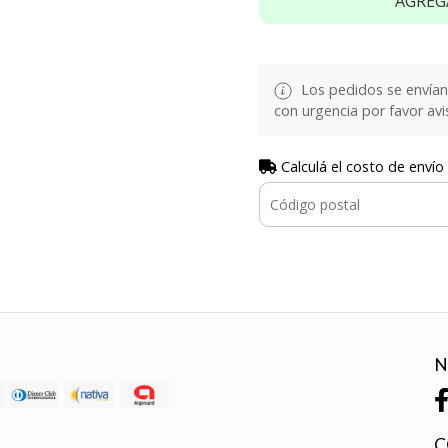
AGREG
Los pedidos se envían e
con urgencia por favor avi
Calculá el costo de envío
N
C