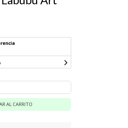
 Labubu Art
rencia
s
AR AL CARRITO