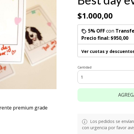
Best day e
$1.000,00
5% OFF
con
Transfe
Precio final:
$950,00
Ver cuotas y descuento
Cantidad
AGREG
parente premium grade
Los pedidos se envían e
con urgencia por favor avi