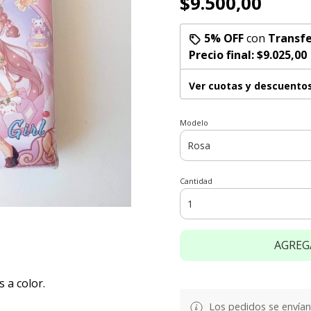
$9.500,00
5% OFF
con
Transfe
Precio final:
$9.025,00
Ver cuotas y descuento
Modelo
Cantidad
AGREG
 a color.
Los pedidos se envían e