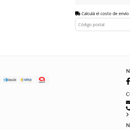
Calculá el costo de envío
N
C
N