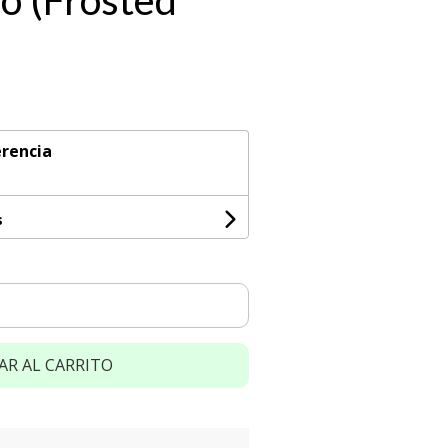
io (Frosted
rencia
s
AR AL CARRITO