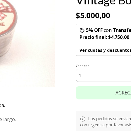
Vintage Bo
$5.000,00
5% OFF
con
Transfe
Precio final:
$4.750,00
Ver cuotas y descuento
Cantidad
AGREG
da.
Los pedidos se envían e
 largo.
con urgencia por favor avi