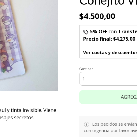
Conejito V
$4.500,00
5% OFF
con
Transfe
Precio final:
$4.275,00
Ver cuotas y descuento
Cantidad
AGREG
l y tinta invisible. Viene
sajes secretos.
Los pedidos se envían e
con urgencia por favor avi