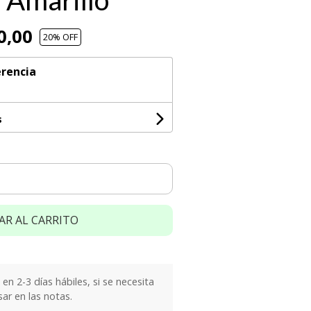
y Amarillo
0,00
20
% OFF
rencia
s
AR AL CARRITO
n 2-3 días hábiles, si se necesita
sar en las notas.