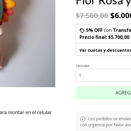
Flor Rosa 
$6.00
$7.500,00
5% OFF
con
Transfe
Precio final:
$5.700,00
Ver cuotas y descuento
Cantidad
AGREG
ra montar en el celular
Los pedidos se envían e
con urgencia por favor avi