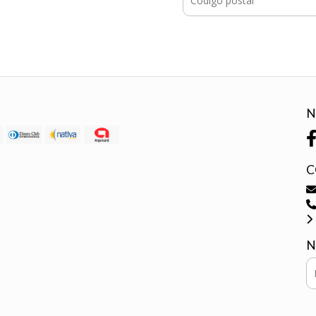
N
C
N