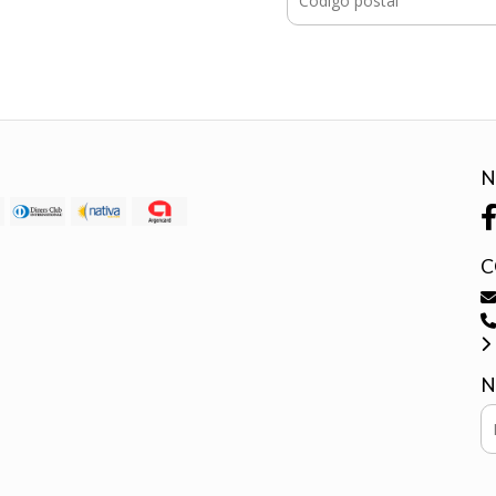
N
C
N